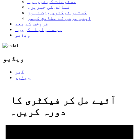
مصنوعات کی خبریں۔
نمائش کی خبریں۔
کسٹمر فیکٹری وزٹ نیوز
اپنی مرضی کے مطابق کیسز
فروخت کے بعد
ہم سے رابطہ کریں۔
ویڈیو
ویڈیو
گھر
ویڈیو
آئیے مل کر فیکٹری کا
دورہ کریں۔