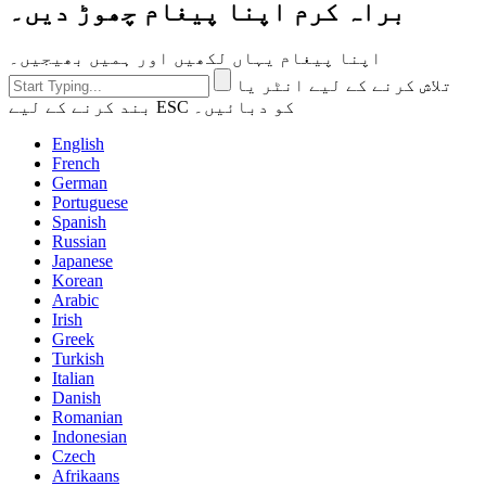
براہ کرم اپنا پیغام چھوڑ دیں۔
اپنا پیغام یہاں لکھیں اور ہمیں بھیجیں۔
تلاش کرنے کے لیے انٹر یا
بند کرنے کے لیے ESC کو دبائیں۔
English
French
German
Portuguese
Spanish
Russian
Japanese
Korean
Arabic
Irish
Greek
Turkish
Italian
Danish
Romanian
Indonesian
Czech
Afrikaans