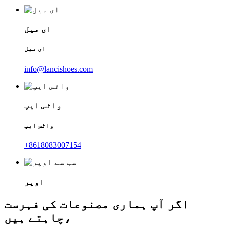
ای میل
ای میل
info@lancishoes.com
واٹس ایپ
واٹس ایپ
+8618083007154
اوپر
اگر آپ ہماری مصنوعات کی فہرست
چاہتے ہیں،