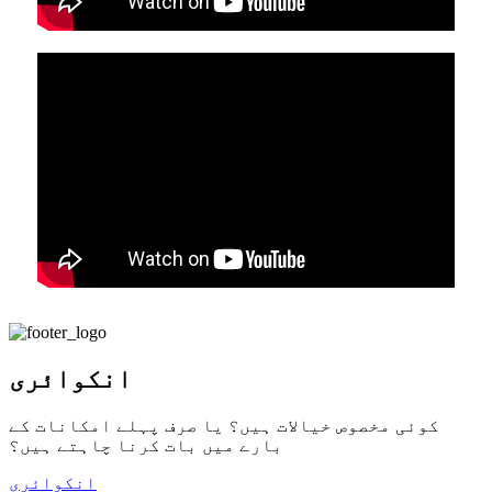
انکوائری
کوئی مخصوص خیالات ہیں؟ یا صرف پہلے امکانات کے
بارے میں بات کرنا چاہتے ہیں؟
انکوائری