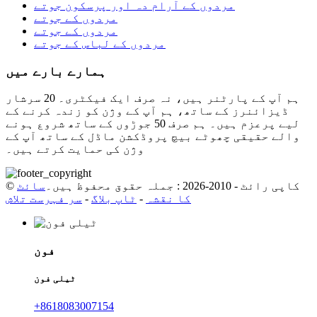
مردوں کے آرام دہ اور پرسکون جوتے
مردوں کے جوتے
مردوں کے جوتے
مردوں کے لباس کے جوتے
ہمارے بارے میں
ہم آپ کے پارٹنر ہیں، نہ صرف ایک فیکٹری۔ 20 سرشار
ڈیزائنرز کے ساتھ، ہم آپ کے وژن کو زندہ کرنے کے
لیے پرعزم ہیں۔ ہم صرف 50 جوڑوں کے ساتھ شروع ہونے
والے حقیقی چھوٹے بیچ پروڈکشن ماڈل کے ساتھ آپ کے
وژن کی حمایت کرتے ہیں۔
© کاپی رائٹ - 2010-2026 : جملہ حقوق محفوظ ہیں۔
سائٹ
کا نقشہ
-
ٹاپ بلاگ
-
سر فہرست تلاش
فون
ٹیلی فون
+8618083007154