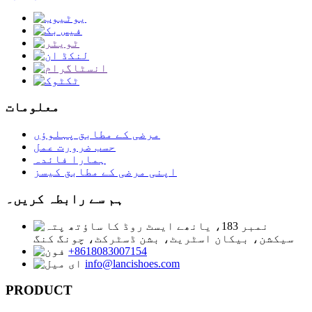
معلومات
مرضی کے مطابق پہلوؤں
حسب ضرورت عمل
ہمارا فائدہ
اپنی مرضی کے مطابق کیسز
ہم سے رابطہ کریں۔
نمبر 183، یانھے ایسٹ روڈ کا ساؤتھ
سیکشن، بیکان اسٹریٹ، بشن ڈسٹرکٹ، چونگ کنگ
+8618083007154
info@lancishoes.com
PRODUCT