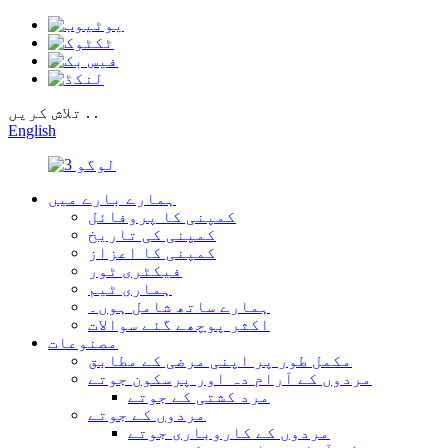
تلاش کریں . .
English
ہمارے بارے میں
کمپنی کا پروفائل
کمپنی کی تاریخ
کمپنی کا اعزاز
فیکٹری ٹور
ہماری ٹیم
ہمارے ساتھ شامل ہوں۔
اکثر پوچھے گئے سوالات
مصنوعات
مکمل طور پر اپنی مرضی کے مطابق
مردوں کے آرام دہ اور پرسکون جوتے
مرد کشتی کے جوتے
مردوں کے جوتے
مردوں کے کاروباری جوتے