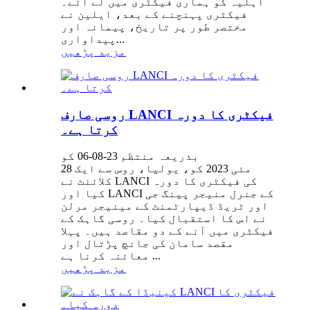
اہلیہ کو ہماری فیکٹری میں لے آئے۔
فیکٹری پہنچنے کے بعد، ایلین نے
مختصر طور پر تاریخ، پیمانہ اور
پیداواری...
مزید پڑھیں
روسی صارف LANCI فیکٹری کا دورہ
کرتا ہے۔
بذریعہ منتظم 23-08-06 کو
28 مئی 2023 کو، یولیا، روس سے ایک
کلائنٹ نے LANCI کی فیکٹری کا دورہ
کیا اور LANCI کے جنرل منیجر پینگ جی
اور ٹریڈ ڈیپارٹمنٹ کے مینیجر مرلن
نے اس کا استقبال کیا۔ روسی گاہک کے
فیکٹری میں آنے کے دو مقاصد ہیں۔ پہلا
مقصد سامان کی جانچ پڑتال اور
معائنہ کرنا ہے ...
مزید پڑھیں