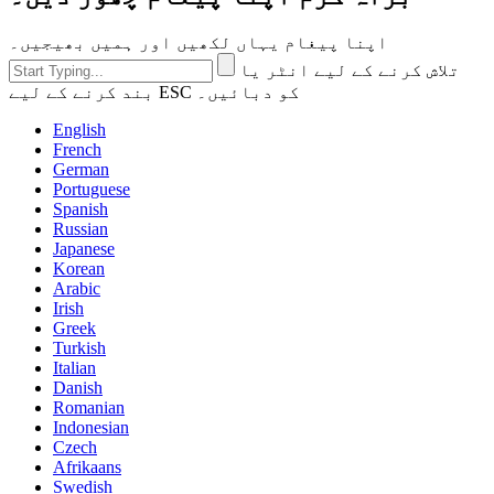
اپنا پیغام یہاں لکھیں اور ہمیں بھیجیں۔
تلاش کرنے کے لیے انٹر یا
بند کرنے کے لیے ESC کو دبائیں۔
English
French
German
Portuguese
Spanish
Russian
Japanese
Korean
Arabic
Irish
Greek
Turkish
Italian
Danish
Romanian
Indonesian
Czech
Afrikaans
Swedish