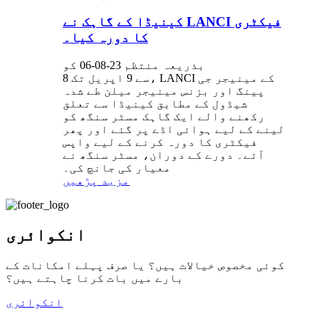
کینیڈا کے گاہک نے LANCI فیکٹری
کا دورہ کیا۔
بذریعہ منتظم 23-08-06 کو
8 سے 9 اپریل تک، LANCI کے مینیجر جی
پینگ اور بزنس مینیجر میلن طے شدہ
شیڈول کے مطابق کینیڈا سے تعلق
رکھنے والے ایک گاہک مسٹر سنگھ کو
لینے کے لیے ہوائی اڈے پر گئے اور پھر
فیکٹری کا دورہ کرنے کے لیے واپس
آئے۔ دورے کے دوران، مسٹر سنگھ نے
معیار کی جانچ کی۔
مزید پڑھیں
انکوائری
کوئی مخصوص خیالات ہیں؟ یا صرف پہلے امکانات کے
بارے میں بات کرنا چاہتے ہیں؟
انکوائری