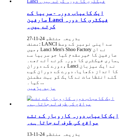
ایک کامیاب دورہ - سربیا کے
صارفین Lanci فیکٹری کا دورہ
کرتے ہیں۔
بذریعہ منتظم 24-11-27
مصنف: LANCI سے اینی نومبر کے وسط
میں، Lanci Men's Shoo Factory نے ان
صارفین کا خیرمقدم کیا جو سربیا سے
ہماری فیکٹری کا دورہ کرنے آئے تھے۔
دورے کے دوران، Lanci نے ایک میزبان
کا انداز دکھایا. دورے کے دوران کیے
گئے انتظامات نے گاہک کو بہت مطمئن
کیا۔ ...
مزید پڑھیں
ایک کامیاب دورہ کاروبار کے نئے
مواقع کی طرف لے جاتا ہے۔
بذریعہ منتظم 24-11-13