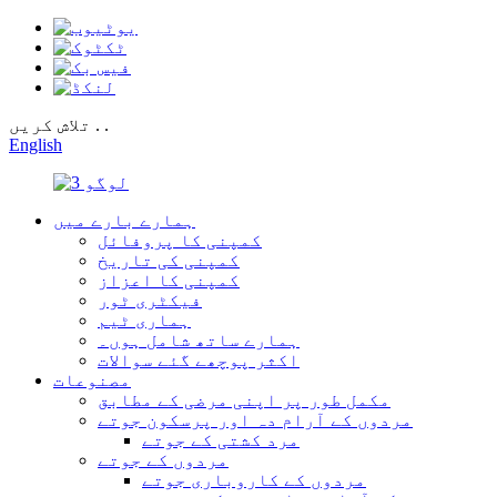
تلاش کریں . .
English
ہمارے بارے میں
کمپنی کا پروفائل
کمپنی کی تاریخ
کمپنی کا اعزاز
فیکٹری ٹور
ہماری ٹیم
ہمارے ساتھ شامل ہوں۔
اکثر پوچھے گئے سوالات
مصنوعات
مکمل طور پر اپنی مرضی کے مطابق
مردوں کے آرام دہ اور پرسکون جوتے
مرد کشتی کے جوتے
مردوں کے جوتے
مردوں کے کاروباری جوتے