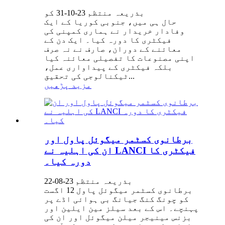
بذریعہ منتظم 23-10-31 کو
حال ہی میں، جنوبی کوریا کے ایک
وفادار خریدار نے ہماری کمپنی کی
فیکٹری کا دورہ کیا۔ ایک دن کے
معائنے کے دوران، صارف نے نہ صرف
اپنی مصنوعات کا تفصیلی معائنہ کیا
بلکہ فیکٹری کے پیداواری عمل،
ٹیکنالوجی کی تحقیق...
مزید پڑھیں
برطانوی کسٹمر میگوئل پاول اور
ان کی اہلیہ نے LANCI فیکٹری کا
دورہ کیا۔
بذریعہ منتظم 23-08-22
برطانوی کسٹمر میگوئل پاول 12 اگست
کو چونگ کنگ جیانگ بی ہوائی اڈے پر
پہنچے۔ اس کے بعد سیلز مین ایلین اور
بزنس مینیجر میلن میگوئل اور ان کی