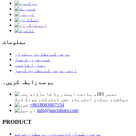
معلومات
مرضی کے مطابق پہلوؤں
حسب ضرورت عمل
ہمارا فائدہ
اپنی مرضی کے مطابق کیسز
ہم سے رابطہ کریں۔
نمبر 183، یانھے ایسٹ روڈ کا ساؤتھ
سیکشن، بیکان اسٹریٹ، بشن ڈسٹرکٹ، چونگ کنگ
+8618083007154
info@lancishoes.com
PRODUCT
مردوں کے آرام دہ اور پرسکون جوتے