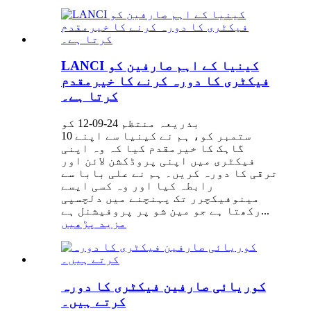
LANCI کینیا کے اہم صارفین کو
فیکٹری کا دورہ کرنے کا خیرمقدم
کرتا ہے۔
بذریعہ منتظم 24-09-12 کو
10 ستمبر کو، ہم نے کینیا سے اپنے
گاہک کا خیرمقدم کیا کہ وہ اپنی
فیکٹری میں اپنی پروڈکشن لائن اور
ترقی کا دورہ کریں۔ ہم نے علی بابا سے
رابطہ کیا اور وہ کسی ایسے
مینوفیکچرر تک پہنچنے میں دلچسپی
رکھتا ہے جو مین شو پر پروفیشنل ہے...
مزید پڑھیں
کوریائی صارفین فیکٹری کا دورہ
کرتے ہیں۔