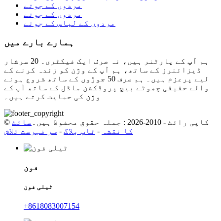
مردوں کے جوتے
مردوں کے جوتے
مردوں کے لباس کے جوتے
ہمارے بارے میں
ہم آپ کے پارٹنر ہیں، نہ صرف ایک فیکٹری۔ 20 سرشار
ڈیزائنرز کے ساتھ، ہم آپ کے وژن کو زندہ کرنے کے
لیے پرعزم ہیں۔ ہم صرف 50 جوڑوں کے ساتھ شروع ہونے
والے حقیقی چھوٹے بیچ پروڈکشن ماڈل کے ساتھ آپ کے
وژن کی حمایت کرتے ہیں۔
© کاپی رائٹ - 2010-2026 : جملہ حقوق محفوظ ہیں۔
سائٹ
کا نقشہ
-
ٹاپ بلاگ
-
سر فہرست تلاش
فون
ٹیلی فون
+8618083007154