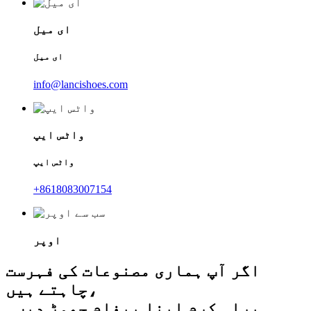
ای میل
ای میل
info@lancishoes.com
واٹس ایپ
واٹس ایپ
+8618083007154
اوپر
اگر آپ ہماری مصنوعات کی فہرست
چاہتے ہیں،
براہ کرم اپنا پیغام چھوڑ دیں۔