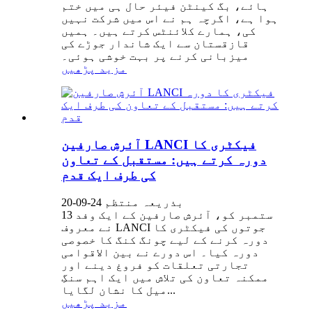
ہائے، بگ کینٹن فیئر حال ہی میں ختم
ہوا ہے، اگرچہ ہم نے اس میں شرکت نہیں
کی، ہمارے کلائنٹس کرتے ہیں۔ ہمیں
قازقستان سے ایک شاندار جوڑے کی
میزبانی کرنے پر بہت خوشی ہوئی۔
مزید پڑھیں
آئرش صارفین LANCI فیکٹری کا
دورہ کرتے ہیں: مستقبل کے تعاون
کی طرف ایک قدم
بذریعہ منتظم 24-09-20
13 ستمبر کو، آئرش صارفین کے ایک وفد
نے معروف LANCI جوتوں کی فیکٹری کا
دورہ کرنے کے لیے چونگ کنگ کا خصوصی
دورہ کیا۔ اس دورے نے بین الاقوامی
تجارتی تعلقات کو فروغ دینے اور
ممکنہ تعاون کی تلاش میں ایک اہم سنگِ
میل کا نشان لگایا...
مزید پڑھیں