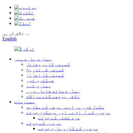
تلاش کریں . .
English
ہمارے بارے میں
کمپنی کا پروفائل
کمپنی کی تاریخ
کمپنی کا اعزاز
فیکٹری ٹور
ہماری ٹیم
ہمارے ساتھ شامل ہوں۔
اکثر پوچھے گئے سوالات
مصنوعات
مکمل طور پر اپنی مرضی کے مطابق
مردوں کے آرام دہ اور پرسکون جوتے
مرد کشتی کے جوتے
مردوں کے جوتے
مردوں کے کاروباری جوتے