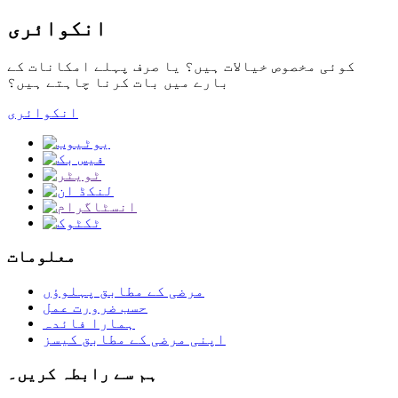
انکوائری
کوئی مخصوص خیالات ہیں؟ یا صرف پہلے امکانات کے
بارے میں بات کرنا چاہتے ہیں؟
انکوائری
معلومات
مرضی کے مطابق پہلوؤں
حسب ضرورت عمل
ہمارا فائدہ
اپنی مرضی کے مطابق کیسز
ہم سے رابطہ کریں۔