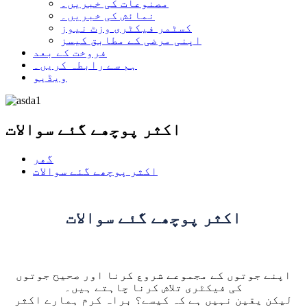
مصنوعات کی خبریں۔
نمائش کی خبریں۔
کسٹمر فیکٹری وزٹ نیوز
اپنی مرضی کے مطابق کیسز
فروخت کے بعد
ہم سے رابطہ کریں۔
ویڈیو
اکثر پوچھے گئے سوالات
گھر
اکثر پوچھے گئے سوالات
اکثر پوچھے گئے سوالات
اپنے جوتوں کے مجموعے شروع کرنا اور صحیح جوتوں
کی فیکٹری تلاش کرنا چاہتے ہیں۔
لیکن یقین نہیں ہے کہ کیسے؟ براہ کرم ہمارے اکثر