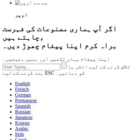
اوپر
اگر آپ ہماری مصنوعات کی فہرست
چاہتے ہیں،
براہ کرم اپنا پیغام چھوڑ دیں۔
اپنا پیغام یہاں لکھیں اور ہمیں بھیجیں۔
تلاش کرنے کے لیے انٹر یا
بند کرنے کے لیے ESC کو دبائیں۔
English
French
German
Portuguese
Spanish
Russian
Japanese
Korean
Arabic
Irish
Greek