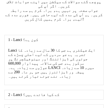
پوچھے گئے سوالات کے سیکشن میں اپنے جوابات تلاش
کریں۔ اگر آپ کی
جواب صفحہ پر نہیں ہے، براہ کرم ہم سے رابطہ
کریں۔ ہم آپ کی مدد کے لیے حاضر ہیں۔ فوری مدد کے
لیے، براہ کرم ہمیں کال کریں!
1 - Lanci کون ہے؟
Lanci ایک فیکٹری ہے جس کا 30 سال سے زیادہ کا
تجربہ ہے جو مردوں کے لیے اصلی چمڑے کے
جوتوں کی ڈیزائننگ اور مینوفیکچرنگ پر
مرکوز ہے، جس کی سالانہ پیداوار 600,000
جوڑوں سے زیادہ ہے۔ LANCI میں، 10 سے زیادہ
پیشہ ور ڈیزائنرز ہیں جو ہر ماہ 200 سے
زیادہ نئے جوتے تیار کرتے ہیں۔
2 - Lanci کے کیا فائدے ہیں؟