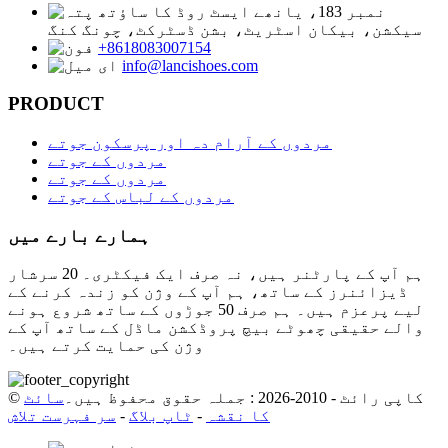
نمبر 183، یانھے ایسٹ روڈ کا ساؤتھ
سیکشن، بیکان اسٹریٹ، بشن ڈسٹرکٹ، چونگ کنگ
+8618083007154
info@lancishoes.com
PRODUCT
مردوں کے آرام دہ اور پرسکون جوتے
مردوں کے جوتے
مردوں کے جوتے
مردوں کے لباس کے جوتے
ہمارے بارے میں
ہم آپ کے پارٹنر ہیں، نہ صرف ایک فیکٹری۔ 20 سرشار
ڈیزائنرز کے ساتھ، ہم آپ کے وژن کو زندہ کرنے کے
لیے پرعزم ہیں۔ ہم صرف 50 جوڑوں کے ساتھ شروع ہونے
والے حقیقی چھوٹے بیچ پروڈکشن ماڈل کے ساتھ آپ کے
وژن کی حمایت کرتے ہیں۔
© کاپی رائٹ - 2010-2026 : جملہ حقوق محفوظ ہیں۔
سائٹ
کا نقشہ
-
ٹاپ بلاگ
-
سر فہرست تلاش