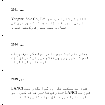
2001 میں
Yongwei Sole Co., Ltd. قائم کی گئی تھی، جو
اپنی مرضی کے مطابق چمڑے کے جوتوں کی
تیاری میں مہارت رکھتی تھی۔
2004 میں
چینی مارکیٹ میں داخل ہونے کی طرف پہلے
قدم کے طور پر، چینگڈو میں ایک سیلز آؤٹ
لیٹ قائم کیا گیا۔
2009 میں
LANCI شوز نے سنکیانگ اور گوانگزو میں
تجارتی شاخیں قائم کیں، جو LANCI شوز کے
لیے دنیا میں داخل ہونے کا پہلا قدم ہے۔