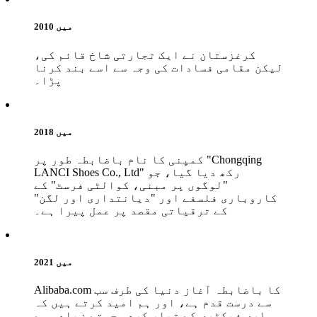
2010 میں
کرغزستان نے ایک تجارتی شاخ قائم کی،
لیکن مقامی فسادات کی وجہ سے اسے بند کرنا
پڑا۔
2018 میں
کمپنی کا نام باضابطہ طور پر "Chongqing
LANCI Shoes Co., Ltd" رکھ دیا گیا، جو
"لوگوں پر مبنی، کوالٹی فرسٹ" کے
کاروباری فلسفے اور "دیانتداری اور لگن"
کے ترقیاتی مقصد پر عمل پیرا ہے۔
2021 میں
Alibaba.com کا باضابطہ آغاز دنیا کی طرف سب
سے درست قدم ہے، اور ہم امید کرتے ہیں کہ
ہماری فیکٹری کے تیار کردہ جوتے زیادہ سے