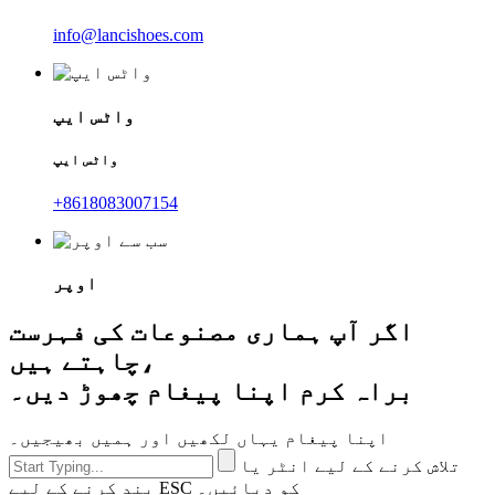
info@lancishoes.com
واٹس ایپ
واٹس ایپ
+8618083007154
اوپر
اگر آپ ہماری مصنوعات کی فہرست
چاہتے ہیں،
براہ کرم اپنا پیغام چھوڑ دیں۔
اپنا پیغام یہاں لکھیں اور ہمیں بھیجیں۔
تلاش کرنے کے لیے انٹر یا
بند کرنے کے لیے ESC کو دبائیں۔