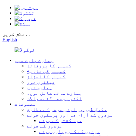
تلاش کریں . .
English
ہمارے بارے میں
کمپنی کا پروفائل
کمپنی کی تاریخ
کمپنی کا اعزاز
فیکٹری ٹور
ہماری ٹیم
ہمارے ساتھ شامل ہوں۔
اکثر پوچھے گئے سوالات
مصنوعات
مکمل طور پر اپنی مرضی کے مطابق
مردوں کے آرام دہ اور پرسکون جوتے
مرد کشتی کے جوتے
مردوں کے جوتے
مردوں کے کاروباری جوتے