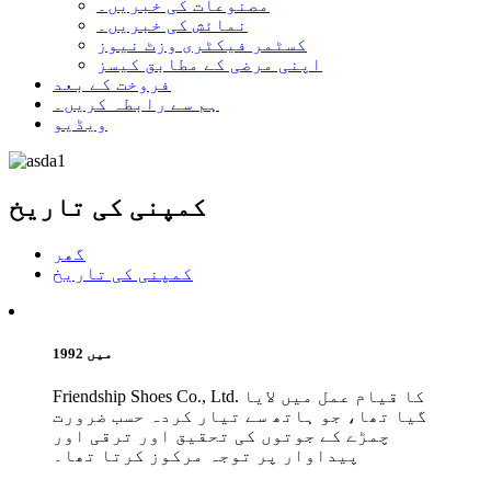
مصنوعات کی خبریں۔
نمائش کی خبریں۔
کسٹمر فیکٹری وزٹ نیوز
اپنی مرضی کے مطابق کیسز
فروخت کے بعد
ہم سے رابطہ کریں۔
ویڈیو
کمپنی کی تاریخ
گھر
کمپنی کی تاریخ
1992 میں
Friendship Shoes Co., Ltd. کا قیام عمل میں لایا
گیا تھا، جو ہاتھ سے تیار کردہ حسب ضرورت
چمڑے کے جوتوں کی تحقیق اور ترقی اور
پیداوار پر توجہ مرکوز کرتا تھا۔