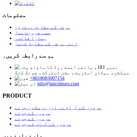
معلومات
مرضی کے مطابق پہلوؤں
حسب ضرورت عمل
ہمارا فائدہ
اپنی مرضی کے مطابق کیسز
ہم سے رابطہ کریں۔
نمبر 183، یانھے ایسٹ روڈ کا ساؤتھ
سیکشن، بیکان اسٹریٹ، بشن ڈسٹرکٹ، چونگ کنگ
+8618083007154
info@lancishoes.com
PRODUCT
مردوں کے آرام دہ اور پرسکون جوتے
مردوں کے جوتے
مردوں کے جوتے
مردوں کے لباس کے جوتے
ہمارے بارے میں