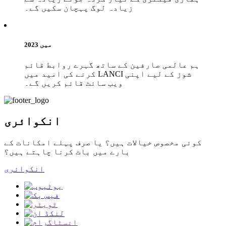
زیادہ لوگ پہچان سکیں گے۔
2023 میں
ہم عالمی صارفین کے ساتھ گہرے روابط قائم
کرنے کی امید میں LANCI شوز کے لیے اپنی
ویب سائٹ قائم کریں گے۔
انکوائری
کوئی مخصوص خیالات ہیں؟ یا صرف پہلے امکانات کے
بارے میں بات کرنا چاہتے ہیں؟
انکوائری