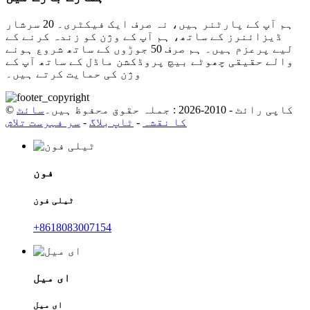
ہم آپ کے پارٹنر ہیں، نہ صرف ایک فیکٹری۔ 20 سرشار
ڈیزائنرز کے ساتھ، ہم آپ کے وژن کو زندہ کرنے کے
لیے پرعزم ہیں۔ ہم صرف 50 جوڑوں کے ساتھ شروع ہونے
والے حقیقی چھوٹے بیچ پروڈکشن ماڈل کے ساتھ آپ کے
وژن کی حمایت کرتے ہیں۔
© کاپی رائٹ - 2010-2026 : جملہ حقوق محفوظ ہیں۔
سائٹ
کا نقشہ
-
ٹاپ بلاگ
-
سر فہرست تلاش
فون
ٹیلی فون
+8618083007154
ای میل
ای میل